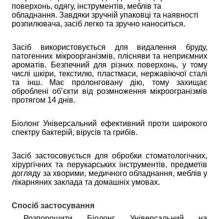
поверхонь, одягу, інструментів, меблів та 
обладнання. Завдяки зручній упаковці та наявності 
розпилювача, засіб легко та зручно наноситься.
Засіб використовується для видалення бруду,
патогенних мікроорганізмів, плісняви та неприємних
ароматів. Безпечний для різних поверхонь, у тому
числі шкіри, текстилю, пластмаси, нержавіючої сталі
та інш. Має пролонговану дію, тому захищає
оброблені обʼєкти від розмноження мікроогранізмів
протягом 14 днів.
Біолонг Універсальний ефективний проти широкого
спектру бактерій, вірусів та грибів.
Засіб застосовується для обробки стоматологічних,
хірургічних та перукарських інструментів, предметів
догляду за хворими, медичного обладнання, меблів у
лікарняних заклада та домашніх умовах.
Спосіб застосування
Розпорошити Біолонг Універсальний на