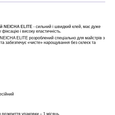
ій NEICHA ELITE
 - сильний і швидкий клей, має дуже 
 фіксацію і високу еластичність.
NEICHA ELITE розроблений спеціально для майстрів з 
та забезпечує «чисте» нарощування без склеєк та 
есійний
я розкриття упаковки – 1 місяць