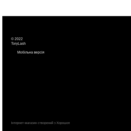
© 2022
ToryLash
Мобільна версія
Інтернет-магазин створений з Хорошоп