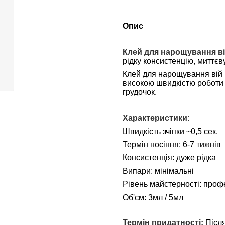
Опис
Клей для нарощування в
рідку консистенцію, миттєву
Клей для нарощування вій 
високою швидкістю роботи 
грудочок.
Характеристики:
Швидкість зчіпки ~0,5 сек.
Термін носіння: 6-7 тижнів
Консистенція: дуже рідка
Випари: мінімальні
Рівень майстерності: проф
Об'єм: 3мл / 5мл
Термін придатності:
 Післ