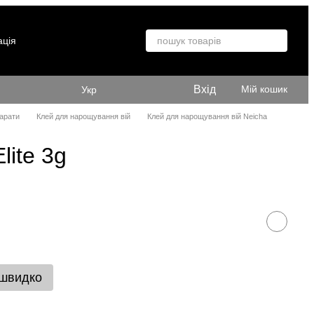
ація
Вхід
Мій кошик
Укр
арати
Клей для нарощування вій
Клей для нарощування вій Neicha
lite 3g
 швидко