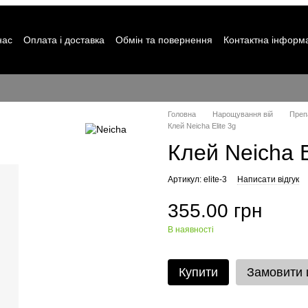
нас
Оплата і доставка
Обмін та повернення
Контактна інформ
Головна
Нарощування вій
Преп
Клей Neicha Elite 3g
Клей Neicha E
Артикул: elite-3
Написати відгук
355.00 грн
В наявності
Купити
Замовити