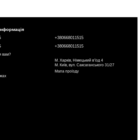
інформація
5
+380668011515
5
+380668011515
и вам?
М. Харків, Німецький вʼїзд 4
М. Київ, вул. Саксаганського 31/27
Мапа проїзду
жах