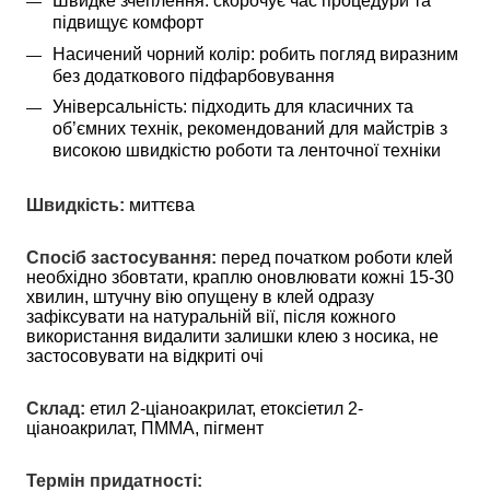
Швидке зчеплення: скорочує час процедури та 
підвищує комфорт
Насичений чорний колір: робить погляд виразним 
без додаткового підфарбовування
Універсальність: підходить для класичних та 
об’ємних технік, рекомендований для майстрів з 
високою швидкістю роботи та ленточної техніки
Швидкість:
 миттєва
Спосіб застосування:
 перед початком роботи клей 
необхідно збовтати, краплю оновлювати кожні 15-30 
хвилин, штучну вію опущену в клей одразу 
зафіксувати на натуральній вії, після кожного 
використання видалити залишки клею з носика, не 
застосовувати на відкриті очі
Склад:
 етил 2-ціаноакрилат, етоксіетил 2-
ціаноакрилат, ПММА, пігмент
Термін придатності: