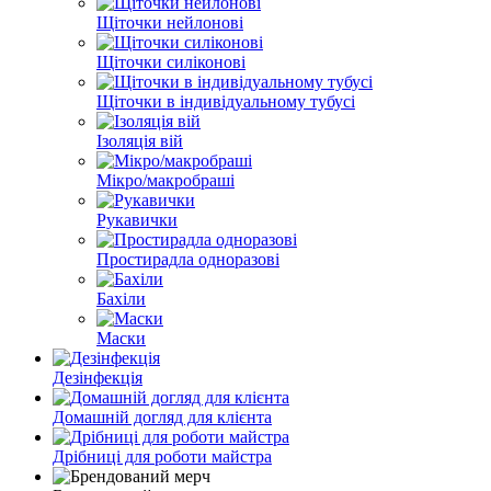
Щіточки нейлонові
Щіточки силіконові
Щіточки в індивідуальному тубусі
Ізоляція вій
Мікро/макробраші
Рукавички
Простирадла одноразові
Бахіли
Маски
Дезінфекція
Домашній догляд для клієнта
Дрібниці для роботи майстра