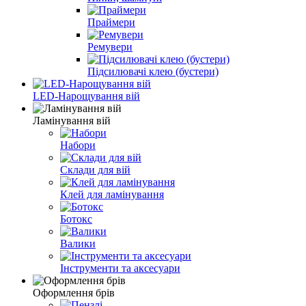
Праймери
Ремувери
Підсилювачі клею (бустери)
LED-Нарощування вій
Ламінування вій
Набори
Склади для вій
Клей для ламінування
Ботокс
Валики
Інструменти та аксесуари
Оформлення брів