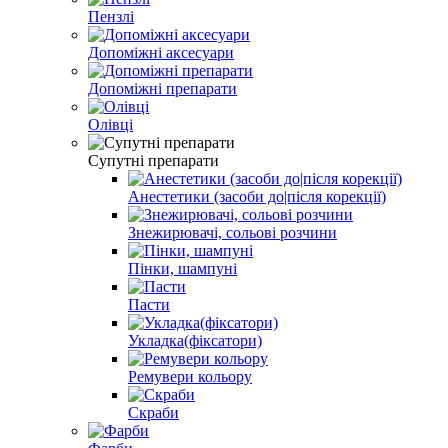
Пензлі
Допоміжні аксесуари
Допоміжні препарати
Олівці
Супутні препарати
Анестетики (засоби до|після корекції)
Знежирювачі, сольові розчини
Пінки, шампуні
Пасти
Укладка(фіксатори)
Ремувери кольору
Скраби