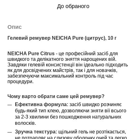
До обраного
Опис
Гелевий ремувер NEICHA Pure (цитрус), 10 г
NEICHA Pure Citrus
 - це професійний засіб для 
швидкого та делікатного зняття нарощених вій. 
Завдяки гелевій консистенції він ідеально підходить 
як для досвідчених майстрів, так і для новачків, 
забезпечуючи максимальний контроль під час 
процедури.
Чому варто обрати саме цей ремувер?
Ефективна формула:
 засіб швидко розчиняє 
будь-який тип клею, дозволяючи зняти вії всього 
за 2-3 хвилини без пошкодження натуральних 
волосків.
Зручна текстура:
 щільний гель не розтікається, 
не потрапляє на слизову оболонку очей та легко 