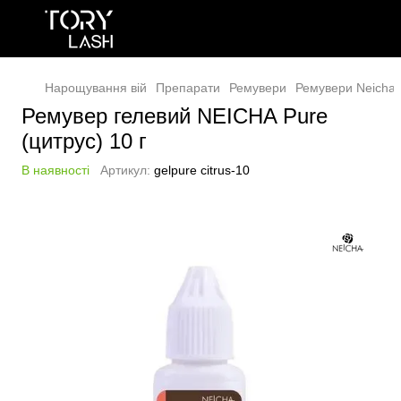
Нарощування вій
Препарати
Ремувери
Ремувери Neicha
Ремувер гелевий NEICHA Pure
(цитрус) 10 г
В наявності
Артикул:
gelpure citrus-10