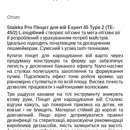
Опис
Staleks Pro Пінцет для вій Expert 45 Type 2 (TE-
45/2) L-подібний
 створює об'ємні та мега-об'ємні вії 
й розроблений з урахуванням потреб майстрів. 
Ідеально підходить початківцям та досвідченим 
лешмейкерам. Сумісний з усіма lash-техніками.
Купити пінцет для нарощування вій варто через
продуману конструкцію та форму, що забезпечує
легкість у досягненні бажаного ефекту. Nano-насічки
на стулках полегшують захоплення та формування
пучків. Підсилюють ефект тонкі робочі кромки, що
рівномірно стуляються по всій площі. Висока точність
дозволяє працювати з найтоншими волосками.
Три радіусні канавки на тілі інструменту знижують
втому руки. Пінцет для нарощування вій Сталекс
відгуки кажуть, що поверхня приємна на дотик, не
ковзає і не блищить. Матеріал стійкий до корозії та
довговічний. Якщо вірно дотримуватися правил
дезінфекції та стерилізації, враховуючи рекомендації
виробників деззасобів, якість залишиться на висоті.