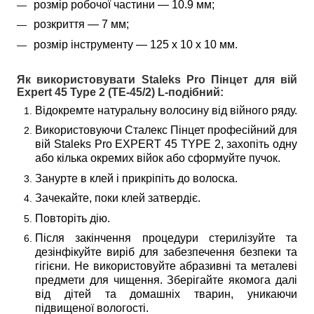
розмір робочої частини — 10.9 мм;
розкриття — 7 мм;
розмір інструменту — 125 х 10 х 10 мм.
Як використовувати Staleks Pro Пінцет для вій
Expert 45 Type 2 (TE-45/2) L-подібний:
Відокремте натуральну волосину від війного ряду.
Використовуючи Сталекс Пінцет професійний для 
вій Staleks Pro EXPERT 45 TYPE 2, захопіть одну 
або кілька окремих війок або сформуйте пучок.
Занурте в клей і прикріпіть до волоска.
Зачекайте, поки клей затвердіє.
Повторіть дію.
Після закінчення процедури стерилізуйте та 
дезінфікуйте виріб для забезпечення безпеки та 
гігієни. Не використовуйте абразивні та металеві 
предмети для чищення. Зберігайте якомога далі 
від дітей та домашніх тварин, уникаючи 
підвищеної вологості.