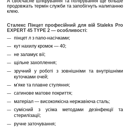
А своєчасне шліфування та полірування ще більше
продовжать термін служби та запобігнуть налипанню
клею.
Сталекс Пінцет професійний для вій Staleks Pro
EXPERT 45 TYPE 2 — особливості:
пінцет л з nano-насічками;
кут нахилу кромок — 40;
не заламує вії;
щільне захоплення;
зручний у роботі з зовнішніми та внутрішніми 
куточками очей;
м'яке та плавне стуляння;
сатинове матове покриття;
матеріал — високоякісна нержавіюча сталь;
сумісний з усіма методами дезінфекції та 
стерилізації;
ручне заточування;