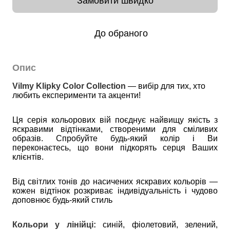
Замовити швидко
До обраного
Опис
Vilmy
Klipky
Color
Collection
 — вибір для тих, хто 
любить експерименти та акценти! 
Ця серія кольорових вій поєднує найвищу якість з
яскравими відтінками, створеними для сміливих
образів. Спробуйте будь-який колір і Ви
переконаєтесь, що вони підкорять серця Ваших
клієнтів.
Від світлих тонів до насичених яскравих кольорів —
кожен відтінок розкриває індивідуальність і чудово
доповнює будь-який стиль
Кольори у лінійці:
синій, фіолетовий, зелений,