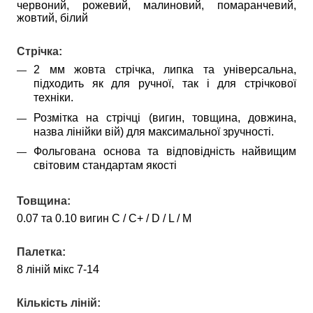
червоний, рожевий, малиновий, помаранчевий,
жовтий, білий
Стрічка:
2 мм жовта стрічка, липка та універсальна,
підходить як для ручної, так і для стрічкової
техніки.
Розмітка на стрічці (вигин, товщина, довжина,
назва лінійки вій) для максимальної зручності.
Фольгована основа та відповідність найвищим
світовим стандартам якості
Товщина:
0.07 та 0.10 вигин
С / С+ / D / L /
M
Палетка:
8 ліній мікс
7-14
Кількість ліні
й
: