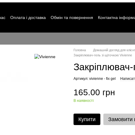
нас
Оплата і доставка
Обмін та повернення
Контактна інформ
Головна
Домашній догляд для клієн
Закріплювач-гель зі щіточкою Vivienne
Закріплювач-г
Артикул: vivienne - fix gel
Написати
165.00 грн
В наявності
Купити
Замовити