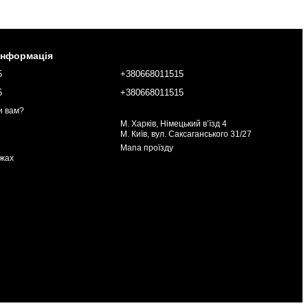
інформація
5
+380668011515
5
+380668011515
и вам?
М. Харків, Німецький вʼїзд 4
М. Київ, вул. Саксаганського 31/27
Мапа проїзду
жах