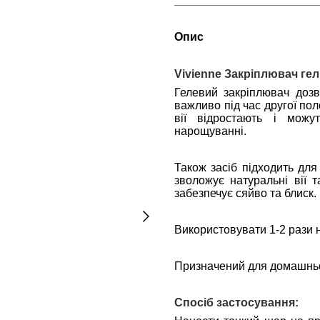
Опис
Vivienne Закріплювач гел
Гелевий закріплювач доз
важливо під час другої по
вії відростають і можу
нарощуванні.
Також засіб підходить для
зволожує натуральні вії 
забезпечує сяйво та блиск.
Використовувати 1-2 рази 
Призначений для домашньог
Спосіб застосування: