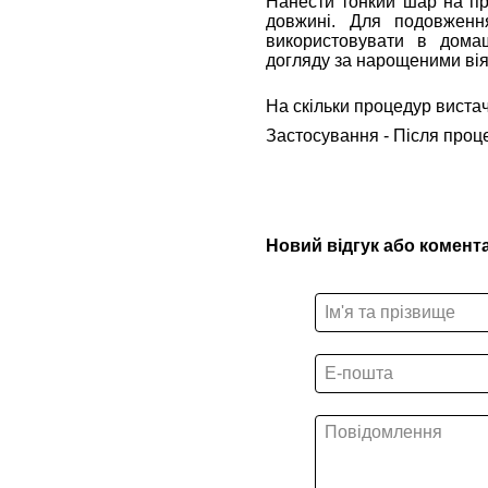
Нанести тонкий шар на при
довжині. Для подовженн
використовувати в дома
догляду за нарощеними вія
На скільки процедур вистач
Застосування - Після проц
Новий відгук або комент