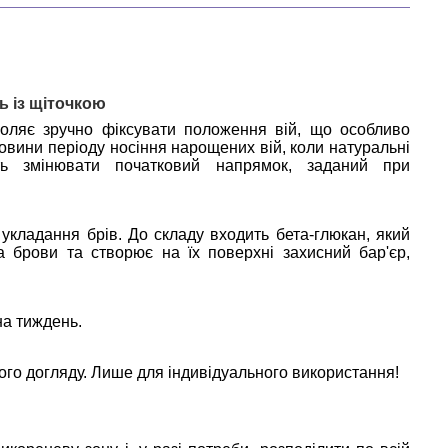
ь із щіточкою
воляє зручно фіксувати положення вій, що особливо
ловини періоду носіння нарощених вій, коли натуральні
ть змінювати початковий напрямок, заданий при
 укладання брів. До складу входить бета-глюкан, який
та брови та створює на їх поверхні захисний бар'єр,
на тиждень.
о догляду. Лише для індивідуального використання!