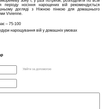
кореневу зону і, у разі потреби, розподілити по всій
я періоду носіння нарощених вій рекомендується
шньому догляді з Ніжною пінкою для домашнього
ми Vivienne.
ає – 75-100
едури нарощування вій у домашніх умовах
ар
Увійти за допомогою