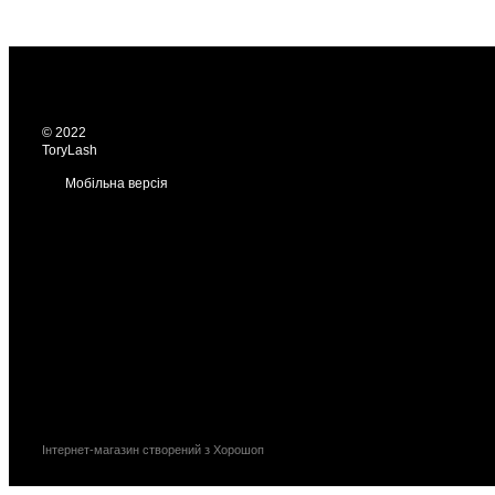
© 2022
ToryLash
Мобільна версія
Інтернет-магазин створений з Хорошоп