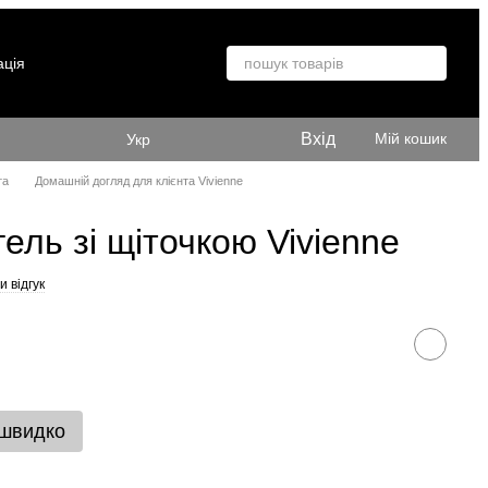
ація
Вхід
Мій кошик
Укр
та
Домашній догляд для клієнта Vivienne
ель зі щіточкою Vivienne
 відгук
 швидко