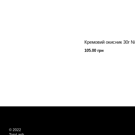
105.00 грн
© 2022
ToryLash