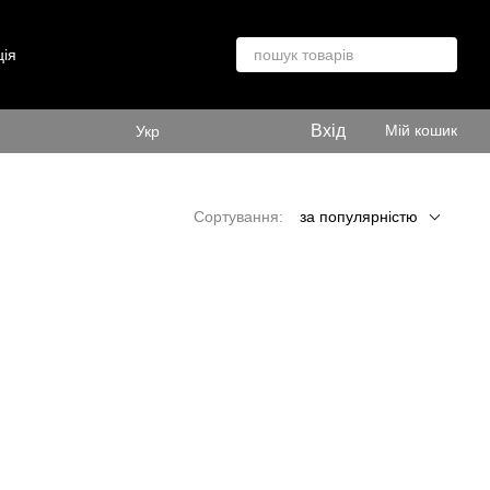
ція
Вхід
Мій кошик
Укр
Сортування:
за популярністю