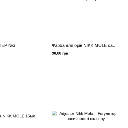
STEP №3
Фарба для брів NIKK MOLE саше (5мл) + кремовий окисник 3% у саше (5мл)
90.00 грн