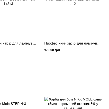
Професійний набір для ламінування вій та брів Nikk Mole 1+2+3
Професійний засіб для ламінування вій та брів Nikk Mole 1+2
570.00 грн