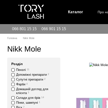
Перейти до основного контенту
Каталог
Про н
066 801 15 15
066 901 15 15
Головна
Nikk Mole
Nikk Mole
Розділ
Пензлі
11
Допоміжні препарати
2
Супутні препарати
2
Фарби
4
Домашній догляд для
клієнта
3
Склади для брів
14
Пінки, шампуні
1
Віск
7