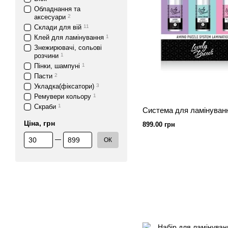
Обладнання та
аксесуари
2
Склади для вій
11
Клей для ламінування
1
Знежирювачі, сольові
розчини
1
Пінки, шампуні
1
Пасти
2
Укладка(фіксатори)
3
Ремувери кольору
1
Скраби
1
Ціна, грн
899.00 грн
Від Ціна, грн
До Ціна, грн
ОК