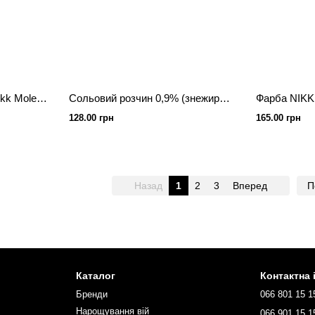
Кремовий окисник 30г Nikk Mole Oxidant 3%
Сольовий розчин 0,9% (знежирювач) Nikk Mole 200г
Фарба NIK
128.00 грн
165.00 грн
Назад
1
2
3
Вперед
П
Каталог
Контактна
Бренди
066 801 15 1
Нарощування вій
066 901 15 1