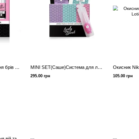
Система для ламінування брів та вій Amino Puzzle System Lamination
MINI SET(Саше)Система для ламінування брів та вій Amino Puzzle System Lamination 3ml
295.00 грн
105.00 грн