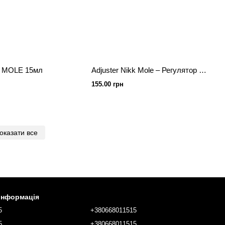
K MOLE 15мл
Adjuster Nikk Mole – Регулятор насиченості кольору
155.00 грн
оказати все
 інформація
5
+380668011515
5
+380668011515