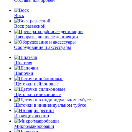
Составы для бровей
Воск
Воск развесной
Препараты до|после депиляции
Оборудование и аксессуары
Шпателя
Шапочки
Щеточки нейлоновые
Щеточки силиконовые
Щеточки в индивидуальном тубусе
Изоляция ресниц
Микро/макробраши