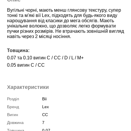
Вугільні чорні, мають менш глянсову текстуру, супер 
тонкі та м'які вії Lex, підходять для будь-якого виду 
нарощування від класики до мега обсягів. Мають 
унікальне волокно, що дозволяє легко формувати 
пучки різних розмірів. Не втрачають зовнішній вигляд 
навіть через 2 місяці носіння.
Товщина:
0.07 та 0.10 вигин
С / С
С
/ D / L /
M
+
0.05
вигин
С / С
С
Характеристики
Розділ
Вії
Бренд
Lex
Вигин
CC
Довжина
7
Товщина
0.07