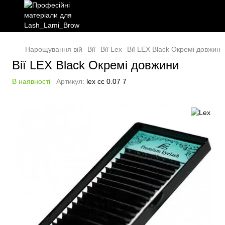
Нарощування вій
Вії
Вії Lex
Вії LEX Black Окремі довжини
Вії LEX Black Окремі довжини
В наявності
Артикул:
lex cс 0.07 7