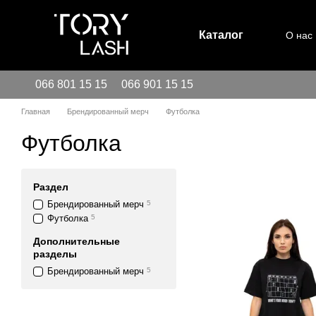
Перейти к основному контенту
Каталог
О нас
066 801 15 15
066 901 15 15
Главная
Брендированный мерч
Футболка
Футболка
Раздел
Брендированный мерч
5
Футболка
5
Дополнительные
разделы
Брендированный мерч
5