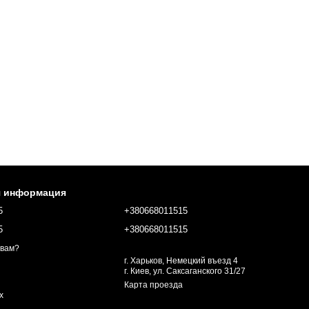
я информация
5
+380668011515
5
+380668011515
 вам?
г. Харьков, Немецкий въезд 4
г. Киев, ул. Саксаганского 31/27
Карта проезда
х