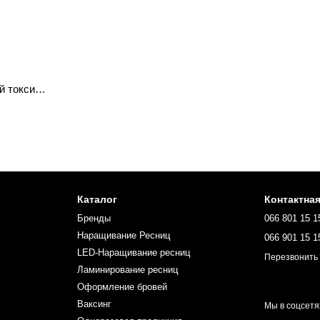
Футболка "Не будь такой токсик", S
Каталог
Контактна
Бренды
066 801 15 1
Наращивание Ресниц
066 901 15 1
LED-Наращивание ресниц
Перезвонить
Ламинирование ресниц
Оформление бровей
Ваксинг
Мы в соцсетя