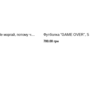
Футболка "Не моргай, потому что будет весело", S
Футболка "GAME OVER", S
700.00 грн