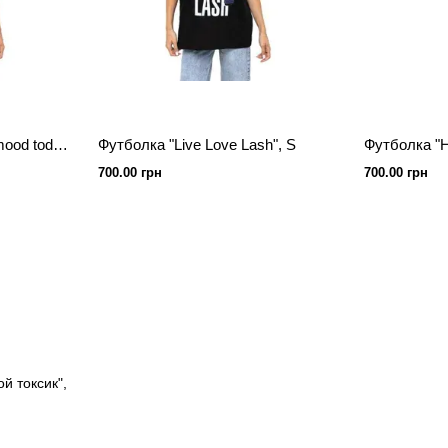
Футболка "What`s your mood today?" S
Футболка "Live Love Lash", S
700.00 грн
700.00 грн