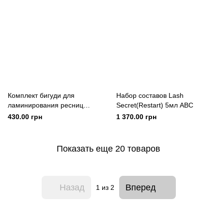
Комплект бигуди для
Набор составов Lash
ламинирования ресниц
Secret(Restart) 5мл ABC
LASH SECRET, 5 пар
430.00 грн
1 370.00 грн
Показать еще 20 товаров
Назад
Вперед
1
из 2