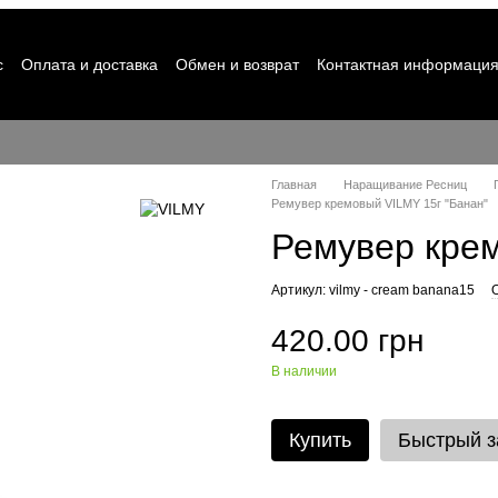
с
Оплата и доставка
Обмен и возврат
Контактная информаци
Главная
Наращивание Ресниц
Ремувер кремовый VILMY 15г "Банан"
Ремувер крем
Артикул: vilmy - cream banana15
420.00 грн
В наличии
Купить
Быстрый з