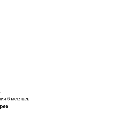
а
ния 6 месяцев
орее