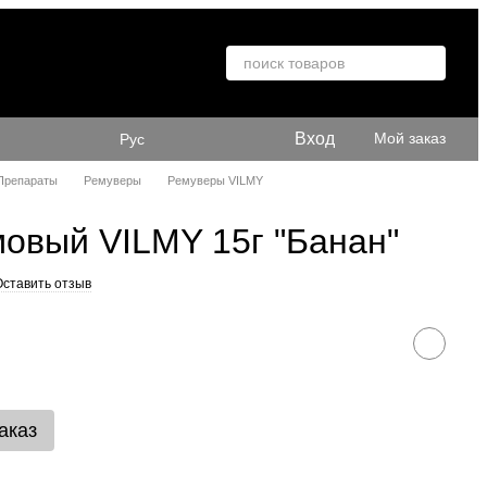
я
Вход
Мой заказ
Рус
Препараты
Ремуверы
Ремуверы VILMY
овый VILMY 15г "Банан"
Оставить отзыв
аказ