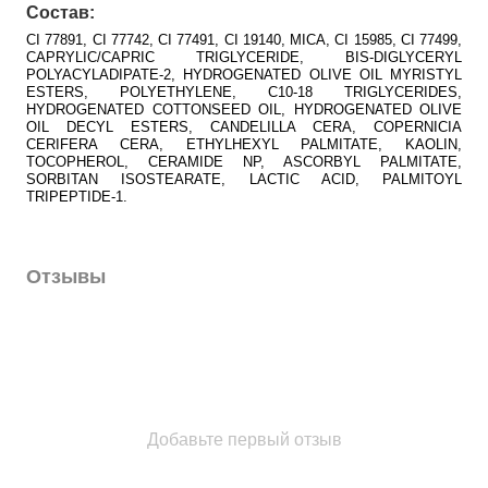
Состав:
CI 77891, CI 77742, CI 77491, CI 19140, MICA, CI 15985, CI 77499,
CAPRYLIC/CAPRIC TRIGLYCERIDE, BIS-DIGLYCERYL
POLYACYLADIPATE-2, HYDROGENATED OLIVE OIL MYRISTYL
ESTERS, POLYETHYLENE, C10-18 TRIGLYCERIDES,
HYDROGENATED COTTONSEED OIL, HYDROGENATED OLIVE
OIL DECYL ESTERS, CANDELILLA CERA, COPERNICIA
CERIFERA CERA, ETHYLHEXYL PALMITATE, KAOLIN,
TOCOPHEROL, CERAMIDE NP, ASCORBYL PALMITATE,
SORBITAN ISOSTEARATE, LACTIC ACID, PALMITOYL
TRIPEPTIDE-1.
Отзывы
Добавьте первый отзыв