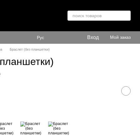
Вход
Мой заказ
Рус
ра
Браслет (без планшетки)
 планшетки)
в